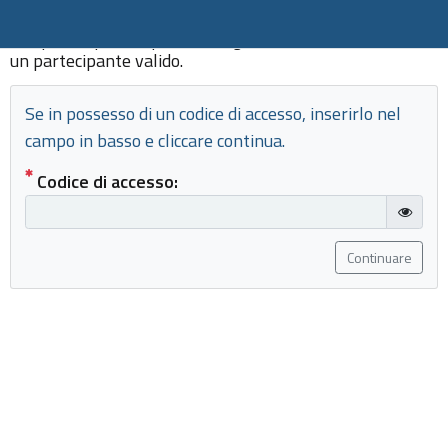
Per partecipare a questa indagine limitata, è necessario
un partecipante valido.
Se in possesso di un codice di accesso, inserirlo nel
campo in basso e cliccare continua.
( Obbligatorio )
Codice di accesso:
gT("Sho
Continuare